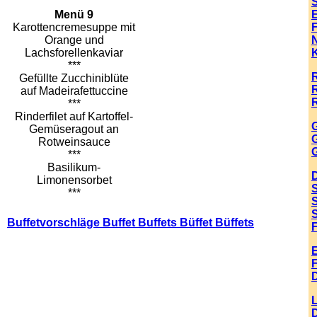
Menü 9
Karottencremesuppe mit
Orange und
Lachsforellenkaviar
K
***
Gefüllte Zucchiniblüte
auf Madeirafettuccine
***
Rinderfilet auf Kartoffel-
G
Gemüseragout an
G
Rotweinsauce
G
***
Basilikum-
Limonensorbet
***
Buffetvorschläge Buffet Buffets Büffet Büffets
F
E
F