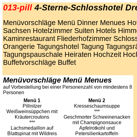
013-pill
4-Sterne-Schlosshotel D
Menüvorschläge Menü Dinner Menues Hot
Sachsen Hotelzimmer Suiten Hotels Himme
Kaminrestaurant Fliederhofzimmer Schlos
Orangerie Tagungshotel Tagung Tagungs
Tagungspauschale Heiraten Hochzeit Hoch
Buffetvorschläge Buffet
.
Menüvorschläge Menü Menues
auf Vorbestellung bei einer Personenzahl von mindestens 8
Personen
Menü 1
Menü 2
Pillnitzer
Kresseschaumsuppe
Weißweinsüppchen mit
***
Kräutercroutons
Geschmorter Schweinenacken
***
mit Champignonsauce
Lachsmedaillon auf
Apfelrotkohl und
Blattspinat mit Wildreis
Petersilienkartoffeln