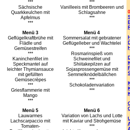
***
***
Sächsische
Vanilleeis mit Brombeeren und
0
Quarkkeulchen mit
Schlagsahne
Apfelmus
***
E
***
Menü 3
Menü 4
Geflügelkraftbrühe mit
Sommersalat mit gebratener
Flädle und
Geflügelleber und Wachtelei
Gemüsestreifen
***
***
Rosmarinspieß vom
Kaninchenfilet im
Schweinefilet und
Speckmantel auf
Shiitakepilzen auf
leichter Thymiansauce
Sojasprossengemüse mit
mit gefüllten
Semmelknödelbällchen
Gemüsecrèpes
***
***
Schokoladenvariation
K
Griesflammerie mit
***
K
Mango
***
O
Menü 5
Menü 6
Lauwarmes
Variation von Lachs und Lotte
Lachscarpaccio mit
mit Kaviar und Strohgemüse
Tomaten-
***