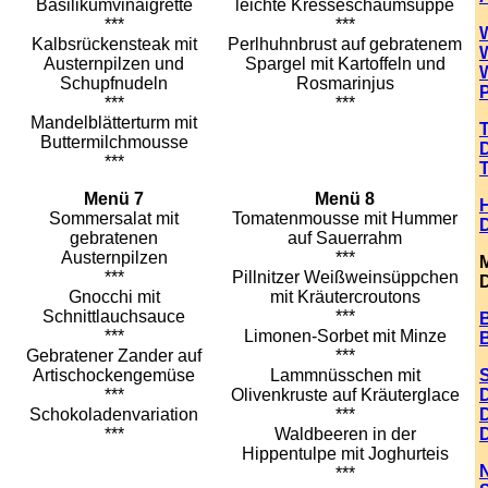
Basilikumvinaigrette
leichte Kresseschaumsuppe
***
***
Kalbsrückensteak mit
Perlhuhnbrust auf gebratenem
Austernpilzen und
Spargel mit Kartoffeln und
Schupfnudeln
Rosmarinjus
***
***
Mandelblätterturm mit
Buttermilchmousse
***
Menü 7
Menü 8
H
Sommersalat mit
Tomatenmousse mit Hummer
gebratenen
auf Sauerrahm
Austernpilzen
***
***
Pillnitzer Weißweinsüppchen
Gnocchi mit
mit Kräutercroutons
Schnittlauchsauce
***
B
***
Limonen-Sorbet mit Minze
B
Gebratener Zander auf
***
Artischockengemüse
Lammnüsschen mit
***
Olivenkruste auf Kräuterglace
Schokoladenvariation
***
***
Waldbeeren in der
Hippentulpe mit Joghurteis
***