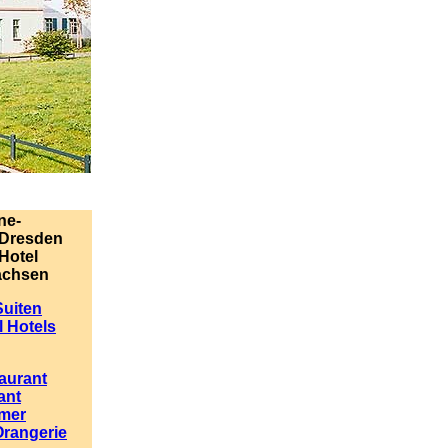
ne-
 Dresden
Hotel
achsen
Suiten
 Hotels
aurant
ant
mmer
Orangerie