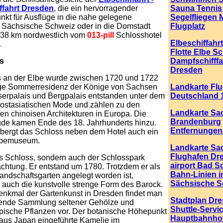
ffahrt Dresden
, die ein hervorragender
Sauna Tennis
kt für Ausflüge in die nahe gelegene
Segelfliegen 
 Sächsische Schweiz oder in die Domstadt
Flugplatz
 38 km nordwestlich vom
013-pill
Schlosshotel
Elbeschiffahr
.
Flotte Elbe Sc
s
Dampfschifffa
Dresden
 an der Elbe wurde zwischen 1720 und 1722
ge Sommerresidenz der Könige von Sachsen
Landkarte Fl
serpalais und Bergpalais entstanden unter dem
Deutschland 
r ostasiatischen Mode und zählen zu den
Landkarte Sa
en chinoisen Architekturen in Europa. Die
Brandenburg
de kamen Ende des 18. Jahrhunderts hinzu.
Entfernungen
bergt das Schloss neben dem Hotel auch ein
rbemuseum.
Landkarte Sa
Flughafen Dr
as Schloss, sondern auch der Schlosspark
airport Bad S
chtung. Er entstand um 1780. Trotzdem er als
Bahn-Linien i
andschaftsgarten angelegt worden ist,
Sächsische S
r auch die kunstvolle strenge Form des Barock.
enkmal der Gartenkunst in Dresden findet man
Stadtplan Dr
ende Sammlung seltener Gehölze und
Shuttle-Servi
opische Pflanzen vor. Der botanische Höhepunkt
Hauptbahnho
 aus Japan eingeführte Kamelie im