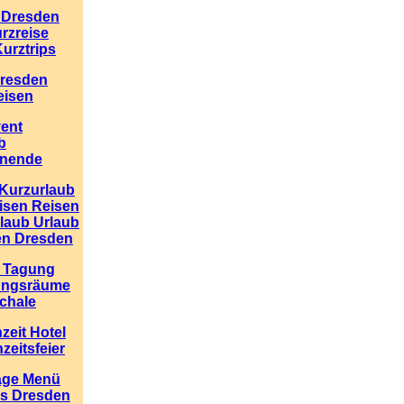
n Dresden
rzreise
Kurztrips
Dresden
eisen
vent
b
nende
Kurzurlaub
isen Reisen
laub Urlaub
en Dresden
 Tagung
ungsräume
chale
zeit Hotel
eitsfeier
äge Menü
s Dresden