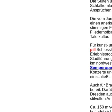
Die Suiten 
Schlafkomfo
Ansprüchen 
Die vom Jun
einen anerk
stimmigen F
Fliederhofba
Tafelkultur.
Für kunst- u
pill
Schlossh
Erlebnispro
Stadtführun
km nordwes
Semperope
Konzerte un
einschließt.
Auch für Br
bereit. Darü
Dresden auch
stilvollen A
Ca. 150 m 
befindet sic