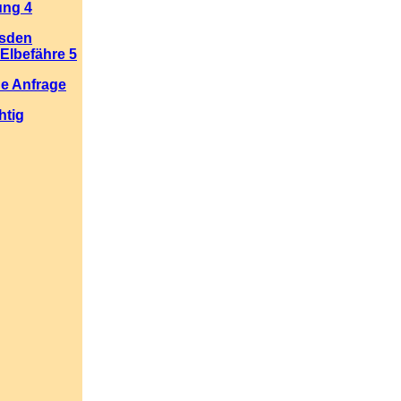
ung 4
esden
Elbefähre 5
he Anfrage
htig