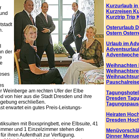
Kurzurlaub i
r
Kurzreisen Ku
 und
Kurztrip Trip 
tstadt
Osterurlaub 
n.
Ostern Osterr
Urlaub im Ad
l
Adventsurlau
n der
Adventwoche
e
e
Weihnachten 
Weihnachtsre
ieses
Weihnachtsur
Pauschalreis
es
er Weinberge am rechten Ufer der Elbe
Tagungshotel
d von hier aus die Stadt Dresden und ihre
Dresden Tag
mgebung erschließen.
Tagungspaus
t erwartet ein gutes Preis-Leistungs-
Heiraten Hoch
Dresden Hochz
ksuiten mit Boxspringbett, eine Elbsuite, 41
immer und 1 Einzelzimmer stehen den
Menüvorschl
für ihren Aufenthalt zur Verfügung.
Dinner Menue