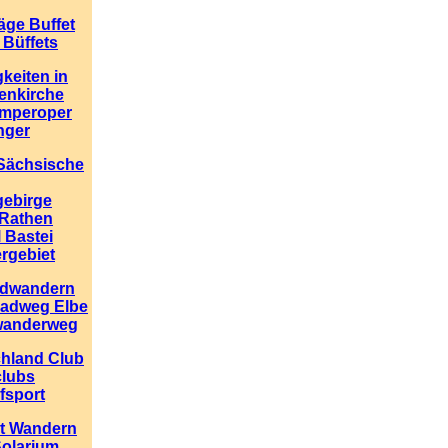
äge Buffet
 Büffets
keiten in
enkirche
emperoper
nger
 Sächsische
gebirge
Rathen
 Bastei
ergebiet
adwandern
radweg Elbe
wanderweg
chland Club
clubs
fsport
t Wandern
olarium