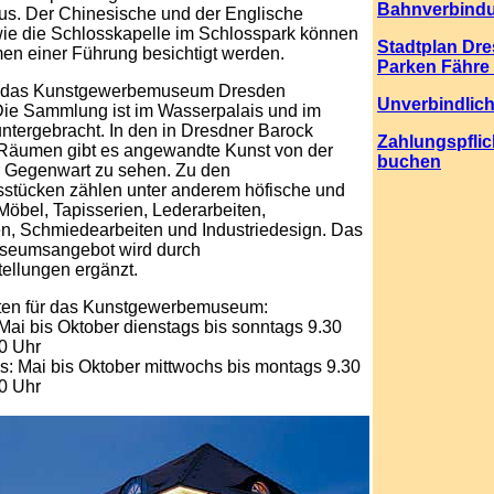
Bahnverbind
s. Der Chinesische und der Englische
wie die Schlosskapelle im Schlosspark können
Stadtplan Dr
en einer Führung besichtigt werden.
Parken Fähre 
 das Kunstgewerbemuseum Dresden
Unverbindlic
Die Sammlung ist im Wasserpalais und im
ntergebracht. In den in Dresdner Barock
Zahlungspflic
Räumen gibt es angewandte Kunst von der
buchen
ur Gegenwart zu sehen. Zu den
sstücken zählen unter anderem höfische und
Möbel, Tapisserien, Lederarbeiten,
en, Schmiedearbeiten und Industriedesign. Das
seumsangebot wird durch
ellungen ergänzt.
ten für das Kunstgewerbemuseum:
Mai bis Oktober dienstags bis sonntags 9.30
30 Uhr
s: Mai bis Oktober mittwochs bis montags 9.30
30 Uhr