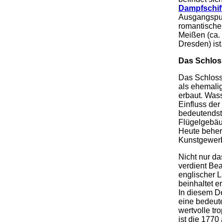
Dampfschif
Ausgangspun
romantische
Meißen (ca.
Dresden) ist
Das Schlos
Das Schloss
als ehemali
erbaut. Was
Einfluss de
bedeutendst
Flügelgebäu
Heute beher
Kunstgewe
Nicht nur d
verdient Bea
englischer L
beinhaltet e
In diesem D
eine bedeut
wertvolle tr
ist die 1770