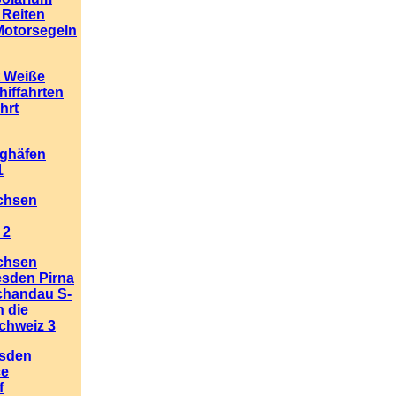
 Reiten
Motorsegeln
t Weiße
hiffahrten
hrt
ughäfen
1
chsen
 2
chsen
esden Pirna
chandau S-
n die
chweiz 3
esden
ce
f