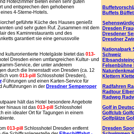
und Hotelzimmer bieten einen sehr guten
rt und entsprechen den gehobenen
Buffetvorschl
eines 4-Sterne-Hotels.
Buffets Büffet
iorchef geführte Küche des Hauses genießt
Sehenswürdig
annten und sehr guten Ruf. Zusammen mit dem
Dresden Frau
lair des Kaminrestaurants und des
Dresdener S
nketts garantiert sie eine genussvolle
Dresdner Zwi
Nationalpark
nd kulturorientierte Hotelgäste bietet das
013-
Schweiz
otel Dresden einen umfangreichen Kultur- und
Elbsandstein
gramm-Service, der unter anderem
Felsenbühne 
gen durch die Innenstadt von Dresden (ca. 12
Naturdenkmal
tlich vom
013-pill
Schlosshotel Dresden),
Klettern Klett
r
-Führungen und einen Karten-Service für
d Aufführungen in der
Dresdner Semperoper
Radfahren R
Radtour Elbe
Radweg Rad
autpaare hält das Hotel besondere Angebote
ber hinaus ist das
013-pill
Schlosshotel
Golf in Deuts
 ein idealer Ort für Tagungen in einem
Golfclub Golf
mbiente.
Golfplätze Gol
vom
013-pill
Schlosshotel Dresden entfernt
Dresden Spor
h die Schiffsanlegestelle der
Elbschifffahrt -
Schwimmen S