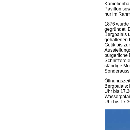
Kamelienhau
Pavillon so
nur im Rahm
1876 wurde
gegründet. 
Bergpalais u
gehaltenen 
Gotik bis z
Ausstellung
bürgerliche 
Schnitzerei
ständige Mu
Sonderausst
Öffnungszei
Bergpalais: 
Uhr bis 17.
Wasserpalai
Uhr bis 17.