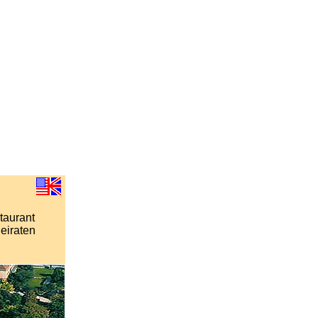
taurant
eiraten