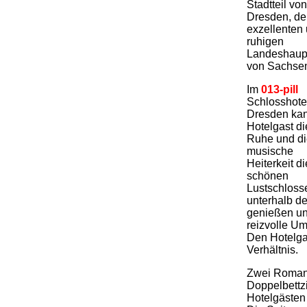
Stadtteil von
Dresden, d
e
exzellenten
ruhigen
Land
eshaup
von Sachse
Im
013-pill
Schlosshote
Dresden kan
Hotelgast di
Ruhe und di
musische
Heiterkeit d
schönen
Lustschloss
unterhalb d
genießen un
reizvolle U
Den Hotelgas
Verhältnis.
Zwei Romanti
Doppelbettz
Hotelgästen 