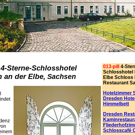
l
4-Sterne-Schlosshotel
013-pill
4-Ster
Schlosshotel
 an der Elbe,
Sachsen
Elbe Schloss 
Restaurant S
Hotelzimmer 
l
Dresden Hotel
indet
Himmelbett
Dresden Rest
Kaminrestaur
denz
Fliederhofzi
von
Schlosscafé 
einem