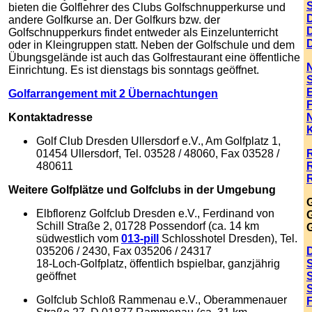
bieten die Golflehrer des Clubs Golfschnupperkurse und
andere Golfkurse an. Der Golfkurs bzw. der
Golfschnupperkurs findet entweder als Einzelunterricht
oder in Kleingruppen statt. Neben der Golfschule und dem
Übungsgelände ist auch das Golfrestaurant eine öffentliche
Einrichtung. Es ist dienstags bis sonntags geöffnet.
Golfarrangement mit 2 Übernachtungen
Kontaktadresse
K
Golf Club Dresden Ullersdorf e.V., Am Golfplatz 1,
01454 Ullersdorf, Tel. 03528 / 48060, Fax 03528 /
480611
Weitere Golfplätze und Golfclubs in der Umgebung
G
Elbflorenz Golfclub Dresden e.V., Ferdinand von
G
Schill Straße 2, 01728 Possendorf (ca. 14 km
G
südwestlich vom
013-pill
Schlosshotel Dresden), Tel.
035206 / 2430, Fax 035206 / 24317
18-Loch-Golfplatz, öffentlich bspielbar, ganzjährig
geöffnet
Golfclub Schloß Rammenau e.V., Oberammenauer
F