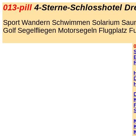
013-pill
4-Sterne-Schlosshotel D
Sport Wandern Schwimmen Solarium Saun
Golf Segelfliegen Motorsegeln Flugplatz F
.
0
E
K
K