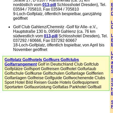
Straße 27, D 01877 Rammenau (ca. 31 km
nordöstlich vom
013-pill
Schlosshotel Dresden), Tel.
E
03594 / 705810, Fax 03594 / 705810
F
9-Loch-Golfplatz, öffentlich bespielbar, ganzjährig
geöffnet
Golf Club Gahlenz/Chemnitz -Golf für Alle- e.V.,
Hauptstraße 130 b, 09569 Gahlenz (ca. 76 km
südwestlich vom
013-pill
Schlosshotel Dresden), Tel.
037292 / 60666, Fax 037292 60667
18-Loch-Golfplatz, öffentlich bspielbar, von April bis
November geöffnet
Golfplatz Golfhotels Golfkurs Golfclubs
Golfarrangement
Golf in Deutschland Club Golfclub
B
Golfplätze Golfsport Golfreisen Golfhotel Golfurlaub
Golfschule Golfkurse Golfschulen Golfanlage Golfferien
Golfanlagen Golfreise Golfguide Golfwochenende Clubs
Sport Hotel Bild Reisen Guide Hotels Golfequipment
S
Sportarten Golfausrüstung Golfatlas Parkhotel Golfball
P