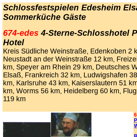
Schlossfestspielen Edesheim Elsa
Sommerküche
Gäste
674-edes
4-Sterne-Schlosshotel P
Hotel
Kreis Südliche Weinstraße, Edenkoben 2 
Neustadt an der Weinstraße 12 km, Freize
km, Speyer am Rhein 29 km, Deutsches W
Elsaß, Frankreich 32 km, Ludwigshafen 3
km, Karlsruhe 43 km, Kaiserslautern 51 k
km, Worms 56 km, Heidelberg 60 km, Flug
119 km
.
6
P
W
R