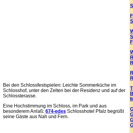
S
F
S
W
S
F
W
R
R
R
R
Bei den Schlossfestspielen: Leichte Sommerküche im
T
Schlosshof, unter den Zelten bei der Residenz und auf der
B
Schlossterasse.
M
Eine Hochstimmung im Schloss, im Park und aus
G
besonderem Anlaß:
674-edes
Schlosshotel Pfalz begrüßt
G
seine Gäste aus Nah und Fern.
G
G