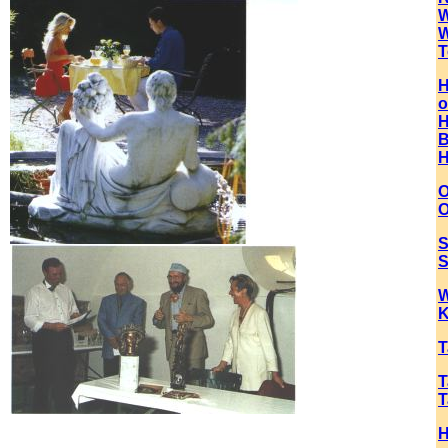
W
W
T
H
o
H
B
H
O
O
S
S
W
K
T
T
T
H