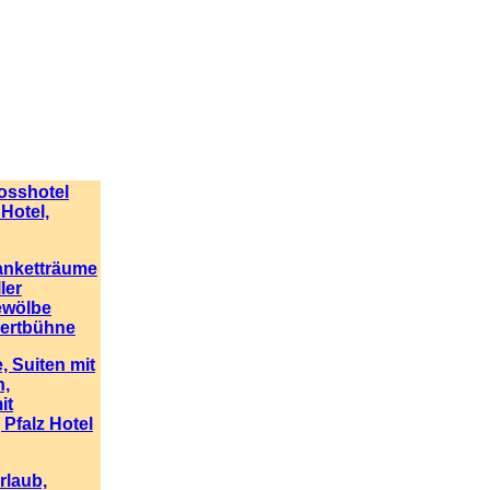
osshotel
 Hotel,
anketträume
ler
ewölbe
zertbühne
, Suiten mit
n,
it
 Pfalz Hotel
rlaub,