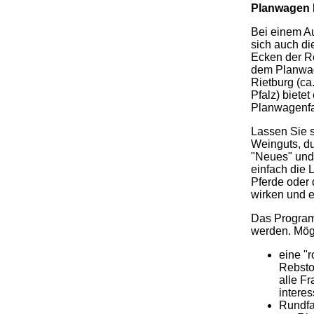
Planwagen 
Bei einem Au
sich auch di
Ecken der Re
dem Planwag
Rietburg (ca
Pfalz) biete
Planwagenfa
Lassen Sie s
Weinguts, du
"Neues" und
einfach die 
Pferde oder 
wirken und e
Das Program
werden. Mögl
eine "
Rebsto
alle F
interes
Rundfa