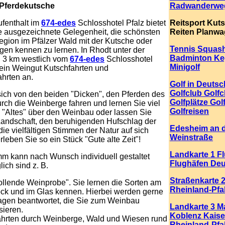
Pferdekutsche
Radwanderwe
fenthalt im
674-edes
Schlosshotel Pfalz bietet
Reitsport Kut
e ausgezeichnete Gelegenheit, die schönsten
Reiten Planwa
gion im Pfälzer Wald mit der Kutsche oder
Tennis Squas
en kennen zu lernen. In Rhodt unter der
Badminton Ke
. 3 km westlich vom
674-edes
Schlosshotel
Minigolf
t ein Weingut Kutschfahrten und
hrten an.
Golf in Deuts
Golfclub Golfc
ich von den beiden "Dicken", den Pferden des
Golfplätze Gol
rch die Weinberge fahren und lernen Sie viel
Golfreisen
 "Altes" über den Weinbau oder lassen Sie
Landschaft, den beruhigenden Hufschlag der
Edesheim an 
die vielfältigen Stimmen der Natur auf sich
Weinstraße
rleben Sie so ein Stück "Gute alte Zeit"!
Landkarte 1 F
m kann nach Wunsch individuell gestaltet
Flughäfen De
ich sind z. B.
Straßenkarte 2
rollende Weinprobe". Sie lernen die Sorten am
Rheinland-Pfa
ck und im Glas kennen. Hierbei werden gerne
ragen beantwortet, die Sie zum Weinbau
Landkarte 3 Ma
sieren.
Koblenz Kaise
hrten durch Weinberge, Wald und Wiesen rund
Rheinland-Pfa