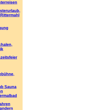
sterreisen
esterurlaub,
 Rittermahl
igung
halen,
ik
eitsfeier
eebühne,
ub Sauna
en
hermalbad
ahren
andern