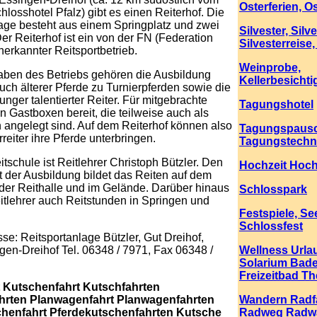
Osterferien, O
hlosshotel Pfalz) gibt es einen Reiterhof. Die
age besteht aus einem Springplatz und zwei
Silvester, Silv
Der Reiterhof ist ein von der FN (Federation
Silvesterreise,
nerkannter Reitsportbetrieb.
Weinprobe,
aben des Betriebs gehören die Ausbildung
Kellerbesicht
uch älterer Pferde zu Turnierpferden sowie die
unger talentierter Reiter. Für mitgebrachte
Tagungshotel
n Gastboxen bereit, die teilweise auch als
angelegt sind. Auf dem Reiterhof können also
Tagungspausc
eiter ihre Pferde unterbringen.
Tagungstechn
itschule ist Reitlehrer Christoph Bützler. Den
Hochzeit Hochz
der Ausbildung bildet das Reiten auf dem
n der Reithalle und im Gelände. Darüber hinaus
Schlosspark
Reitlehrer auch Reitstunden in Springen und
Festspiele, S
Schlossfest
se: Reitsportanlage Bützler, Gut Dreihof,
en-Dreihof Tel. 06348 / 7971, Fax 06348 /
Wellness Urla
Solarium Bad
Freizeitbad T
 Kutschenfahrt Kutschfahrten
hrten Planwagenfahrt Planwagenfahrten
Wandern Radf
chenfahrt Pferdekutschenfahrten Kutsche
Radweg Radw