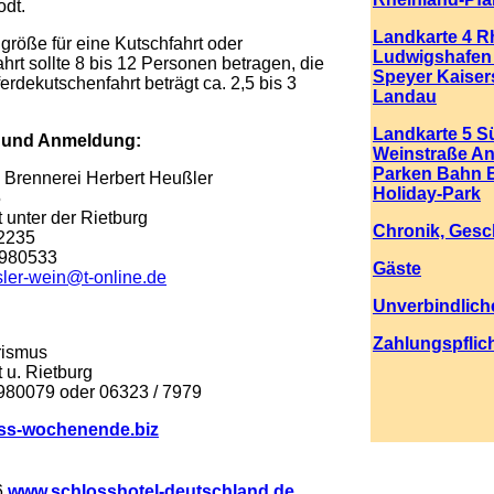
dt.
Landkarte 4 Rh
röße für eine Kutschfahrt oder
Ludwigshafe
rt sollte 8 bis 12 Personen betragen, die
Speyer Kaiser
erdekutschenfahrt beträgt ca. 2,5 bis 3
Landau
Landkarte 5 S
n und Anmeldung:
Weinstraße An
Parken Bahn 
 Brennerei Herbert Heußler
Holiday-Park
5
unter der Rietburg
Chronik, Gesc
 2235
 980533
Gäste
ler-wein@t-online.de
Unverbindlich
Zahlungspflic
rismus
 u. Rietburg
 980079 oder 06323 / 7979
ss-wochenende.biz
6
www.schlosshotel-deutschland.de