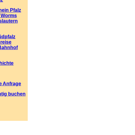
ein Pfalz
n Worms
slautern
üdpfalz
reise
Bahnhof
hichte
e Anfrage
htig buchen