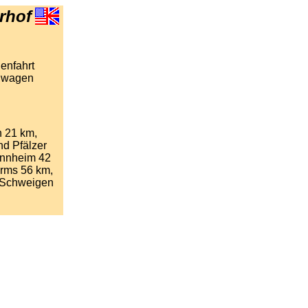
erhof
enfahrt
anwagen
h 21 km,
d Pfälzer
annheim 42
orms 56 km,
m Schweigen