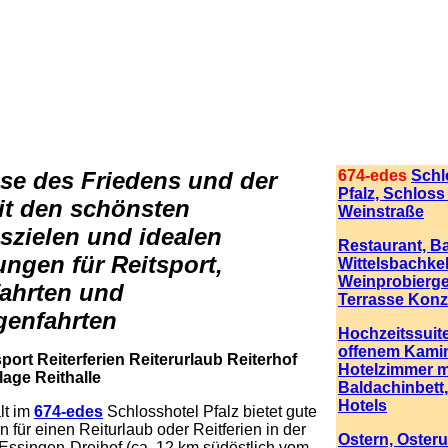
se des Friedens und der
674-edes
Schl
Pfalz, Schloss
t den schönsten
Weinstraße
szielen und idealen
Restaurant, B
ngen für Reitsport,
Wittelsbachkel
Weinprobierg
ahrten und
Terrasse Kon
genfahrten
Hochzeitssuite
offenem Kami
port Reiterferien Reiterurlaub Reiterhof
Hotelzimmer m
lage Reithalle
Baldachinbett,
Hotels
lt im
674-edes
Schlosshotel Pfalz bietet gute
n für einen Reiturlaub oder Reitferien in der
Ostern, Osteru
 Essingen-Dreihof (ca. 12 km südöstlich vom