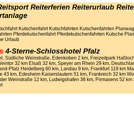
eitsport Reiterferien Reiterurlaub Reit
rtanlage
tschfahrt Kutschenfahrt Kutschfahrten Kutschenfahrten Planwag
hrten Pferdekutschenfahrt Pferdekutschenfahrten Kutsche Pl
he Urlaub
s
4-Sterne-Schlosshotel Pfalz
el,
Südliche Weinstraße, Edenkoben 2 km, Freizeitpark Haßloc
eintor 32 km Elsaß 32 km, Speyer am Rhein 29 km, Deutschlan
and-Pfalz Heidelberg 60 km, Landau 9 km, Frankfurt 119 km M
he 43 km, Edesheim Kaiserslautern 51 km, Frankreich 32 km W
 der Weinstraße 12 km, Ludwigshafen 38 km, Pirmasens 52 k
el