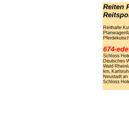
Reiten R
Reitspo
Reithalle Ku
Planwagenfa
Pferdekutsc
674-ede
Schloss Hot
Deutsches W
Wald Rheinl
km, Karlsru
Neustadt an
Schloss Hot
.