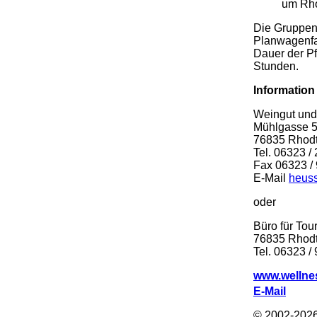
um Rho
Die Gruppeng
Planwagenfah
Dauer der Pf
Stunden.
Informatio
Weingut und
Mühlgasse 
76835 Rhodt 
Tel. 06323 /
Fax 06323 /
E-Mail
heuss
oder
Büro für Tou
76835 Rhodt
Tel. 06323 /
www.wellne
E-Mail
© 2002-202