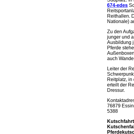
674-edes
Sc
Reitsportanl
Reithallen. 
Nationale) a
Zu den Aufg
junger und a
Ausbildung j
Pferde stehe
Außenboxen 
auch Wanderr
Leiter der Re
Schwerpunkt 
Reitplatz, i
erteilt der 
Dressur.
Kontaktadres
76879 Essing
5388
Kutschfahrt
Kutschenfa
Pferdekuts