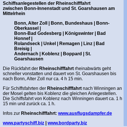
Schiffsanlegestellen der Rheinschifffahrt
zwischen Bonn-Innenstadt und St. Goarshausen am
Mittelrhein
Bonn, Alter Zoll | Bonn, Bundeshaus | Bonn-
Oberkassel |
Bonn-Bad Godesberg | Königswinter | Bad
Honnef |
Rolandseck | Unkel | Remagen | Linz | Bad
Breisig |
Andernach | Koblenz | Boppard | St.
Goarshausen
Die Rückfahrt
der
Rheinschifffahrt
rheinabwärts geht
schneller vonstatten und dauert von St. Goarshausen bis
nach Bonn, Alter Zoll nur ca. 4 h 15 min.
Für Schiffsfahrten
der
Rheinschifffahrt
nach Winningen an
der Mosel gelten bis Koblenz die gleichen Anlegestellen.
Die Schiffsfahrt von Koblenz nach Winningen dauert ca. 1 h
15 min und zurück ca. 1 h.
Infos zur
Rheinschifffahrt:
www.ausflugsdampfer.de
www.partyschiff.biz
|
www.bordparty.biz