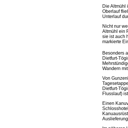
Die Altmühl 
Oberlauf fli
Unterlauf du
Nicht nur we
Altmühl ein
sie ist auch
markierte Ei
.
Besonders at
Dietfurt-Tög
Mehrstündig
Wandern mit
Von Gunzenha
Tagesetappen
Dietfurt-Tög
Flusslauf) i
Einen Kanuve
Schlosshotel
Kanuausrüst
Auslieferung