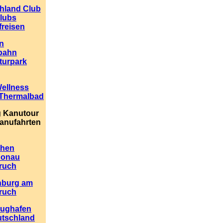
chland Club
clubs
freisen
n
bahn
turpark
ellness
Thermalbad
g Kanutour
anufahrten
chen
Donau
ruch
nburg am
ruch
lughafen
utschland