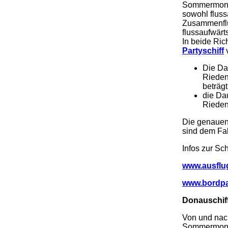
Sommermonate
sowohl flus
Zusammenflu
flussaufwärt
In beide Ric
Partyschiff
v
Die Da
Riede
beträg
die Da
Rieden
Die genauen 
sind dem Fa
Infos zur Sc
www.ausflu
www.bordpar
Donauschiff
Von und na
Sommermonat