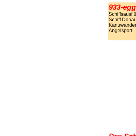
933-eg
Schiffsausf
Schiff Dona
Kanuwandern
Angelsport