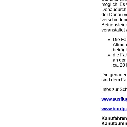
möglich. Es 
Donaudurchb
der Donau v
verschiedene
Betriebsfeier
veranstaltet
Die Fa
Altmüh
beträg
die Fa
an der
ca. 20
Die genauen 
sind dem Fa
Infos zur Sc
www.ausflu
www.bordpar
Kanufahren 
Kanutouren