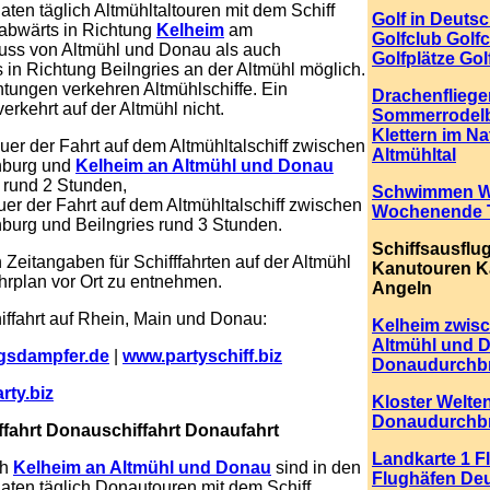
n täglich Altmühltaltouren mit dem Schiff
Golf in Deuts
sabwärts in Richtung
Kelheim
am
Golfclub Golf
ss von Altmühl und Donau als auch
Golfplätze Gol
s in Richtung Beilngries an der Altmühl möglich.
htungen verkehren Altmühlschiffe. Ein
Drachenfliege
erkehrt auf der Altmühl nicht.
Sommerrodel
Klettern im Na
uer der Fahrt auf dem Altmühltalschiff zwischen
Altmühltal
nburg und
Kelheim an Altmühl und Donau
t rund 2 Stunden,
Schwimmen W
uer der Fahrt auf dem Altmühltalschiff zwischen
Wochenende 
burg und Beilngries rund 3 Stunden.
Schiffsausflu
Zeitangaben für Schifffahrten auf der Altmühl
Kanutouren K
hrplan vor Ort zu entnehmen.
Angeln
hiffahrt auf Rhein, Main und Donau:
Kelheim zwis
Altmühl und 
gsdampfer.de
|
www.partyschiff.biz
Donaudurchb
ty.biz
Kloster Welte
Donaudurchb
fahrt Donauschiffahrt Donaufahrt
Landkarte 1 F
ch
Kelheim an Altmühl und Donau
sind in den
Flughäfen De
en täglich Donautouren mit dem Schiff