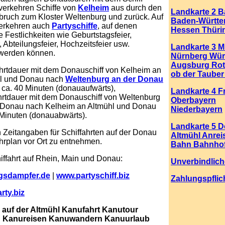
verkehren Schiffe von
Kelheim
aus durch den
Landkarte 2 B
ruch zum Kloster Weltenburg und zurück. Auf
Baden-Württ
erkehren auch
Partyschiffe
, auf denen
Hessen Thüri
 Festlichkeiten wie Geburtstagsfeier,
, Abteilungsfeier, Hochzeitsfeier usw.
Landkarte 3 
 werden können.
Nürnberg Wür
Augsburg Ro
hrtdauer mit dem Donauschiff von Kelheim an
ob der Tauber
l und Donau nach
Weltenburg an der Donau
t ca. 40 Minuten (donauaufwärts),
Landkarte 4 F
hrtdauer mit dem Donauschiff von Weltenburg
Oberbayern
 Donau nach Kelheim an Altmühl und Donau
Niederbayern
 Minuten (donauabwärts).
Landkarte 5 
Zeitangaben für Schiffahrten auf der Donau
Altmühl Anrei
hrplan vor Ort zu entnehmen.
Bahn Bahnho
hiffahrt auf Rhein, Main und Donau:
Unverbindlich
gsdampfer.de
|
www.partyschiff.biz
Zahlungspflic
ty.biz
auf der Altmühl Kanufahrt Kanutour
 Kanureisen Kanuwandern Kanuurlaub