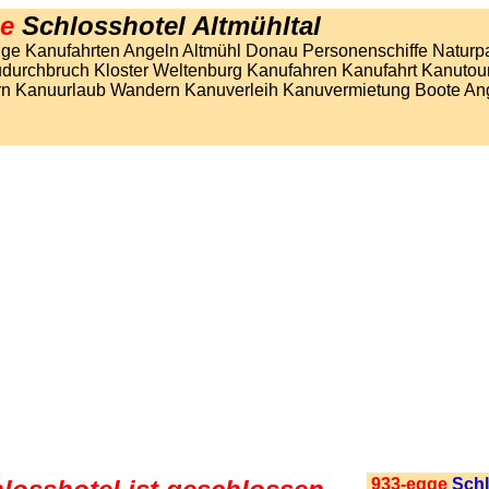
ge
Schlosshotel Altmühltal
lüge Kanufahrten Angeln Altmühl Donau Personenschiffe Naturp
udurchbruch Kloster Weltenburg Kanufahren Kanufahrt Kanutou
 Kanuurlaub Wandern Kanuverleih Kanuvermietung Boote An
933-egge
Schl