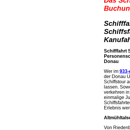
Das Sch
Buchung
Schifff
Schiffs
Kanufah
Schifffahrt 
Personensch
Donau
Wer im
933-
der Donau Ur
Schiffstour 
lassen. Sowo
verkehren in
einmalige Ju
Schiffsfahrt
Erlebnis wer
Altmühltalsc
Von Riedenbu