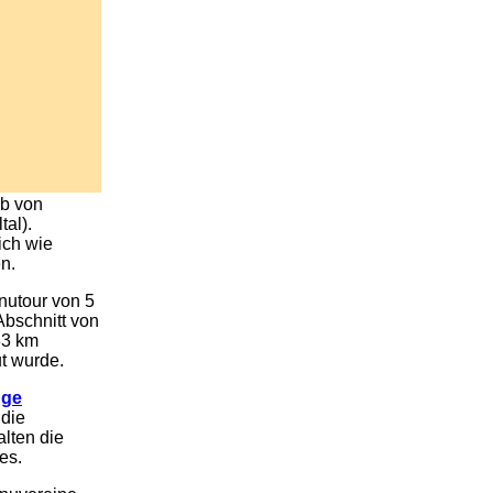
lb von
tal).
ich wie
n.
nutour von 5
Abschnitt von
33 km
ut wurde.
gge
 die
lten die
es.