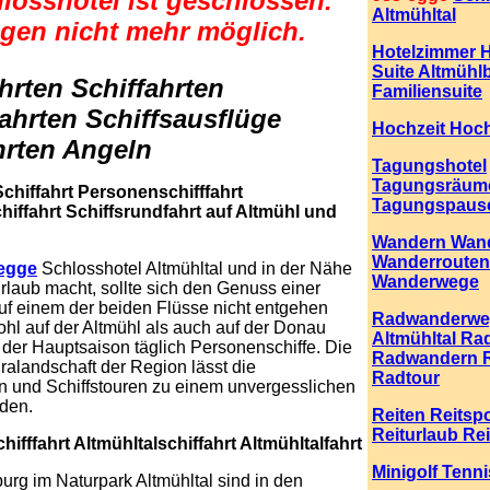
losshotel ist geschlossen.
Altmühltal
en nicht mehr möglich.
Hotelzimmer
H
Suite Altmühlb
ahrten Schiffahrten
Familiensuite
fahrten Schiffsausflüge
Hochzeit Hoch
rten Angeln
Tagungshotel
Tagungsräum
Schiffahrt Personenschifffahrt
Tagungspaus
iffahrt Schiffsrundfahrt auf Altmühl und
Wandern Wand
Wanderrouten
egge
Schlosshotel Altmühltal und in der Nähe
Wanderwege
laub macht, sollte sich den Genuss einer
auf einem der beiden Flüsse nicht entgehen
Radwanderw
hl auf der Altmühl als auch auf der Donau
Altmühltal Ra
 der Hauptsaison täglich Personenschiffe. Die
Radwandern 
ralandschaft der Region lässt die
Radtour
en und Schiffstouren zu einem unvergesslichen
den.
Reiten Reitspo
Reiturlaub Rei
hifffahrt Altmühltalschiffahrt Altmühltalfahrt
Minigolf Tenn
rg im Naturpark Altmühltal sind in den