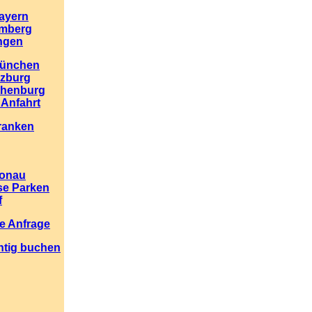
ayern
emberg
ngen
München
zburg
thenburg
 Anfahrt
ranken
Donau
se Parken
f
e Anfrage
htig buchen