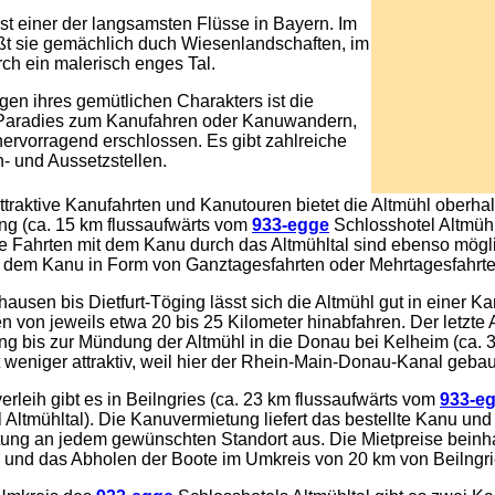
ist einer der langsamsten Flüsse in Bayern. Im
eßt sie gemächlich duch Wiesenlandschaften, im
rch ein malerisch enges Tal.
gen ihres gemütlichen Charakters ist die
 Paradies zum Kanufahren oder Kanuwandern,
 hervorragend erschlossen. Es gibt zahlreiche
n- und Aussetzstellen.
traktive Kanufahrten und Kanutouren bietet die Altmühl oberha
ing (ca. 15 km flussaufwärts vom
933-egge
Schlosshotel Altmühl
e Fahrten mit dem Kanu durch das Altmühltal sind ebenso mögl
 dem Kanu in Form von Ganztagesfahrten oder Mehrtagesfahrte
usen bis Dietfurt-Töging lässt sich die Altmühl gut in einer Ka
 von jeweils etwa 20 bis 25 Kilometer hinabfahren. Der letzte 
ing bis zur Mündung der Altmühl in die Donau bei Kelheim (ca. 
st weniger attraktiv, weil hier der Rhein-Main-Donau-Kanal geba
rleih gibt es in Beilngries (ca. 23 km flussaufwärts vom
933-e
 Altmühltal). Die Kanuvermietung liefert das bestellte Kanu und
ung an jedem gewünschten Standort aus. Die Mietpreise beinha
 und das Abholen der Boote im Umkreis von 20 km von Beilngri