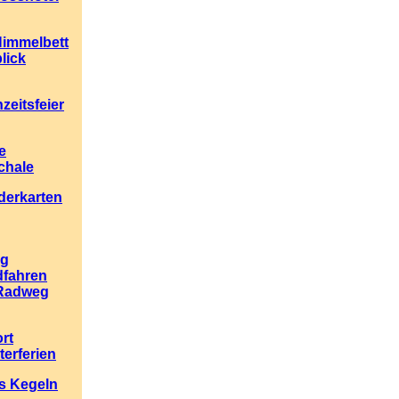
immelbett
lick
zeitsfeier
e
chale
erkarten
eg
dfahren
Radweg
rt
terferien
is Kegeln