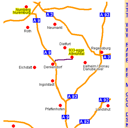
R
R
M
G
G
G
K