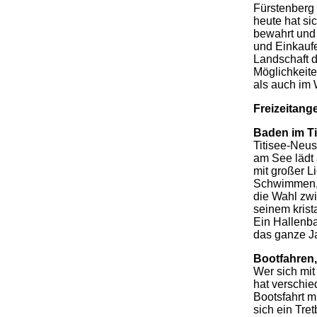
Fürstenberg 
heute hat si
bewahrt und
und Einkaufe
Landschaft 
Möglichkeite
als auch im 
Freizeitang
Baden im T
Titisee-Neus
am See lädt
mit großer 
Schwimmen, 
die Wahl zwi
seinem krist
Ein Hallenba
das ganze Ja
Bootfahren,
Wer sich mit
hat verschie
Bootsfahrt m
sich ein Tre