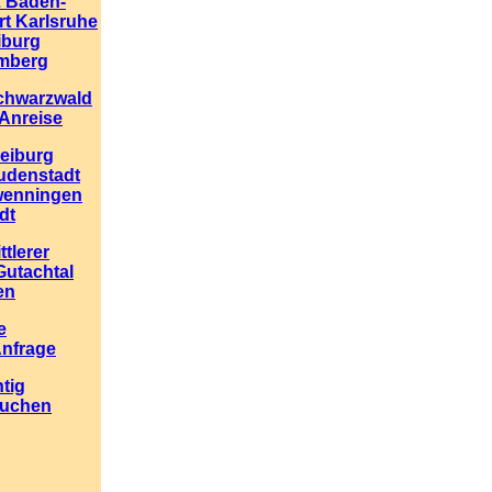
2 Baden-
rt Karlsruhe
iburg
mberg
chwarzwald
Anreise
reiburg
udenstadt
wenningen
dt
ttlerer
utachtal
en
e
Anfrage
tig
buchen