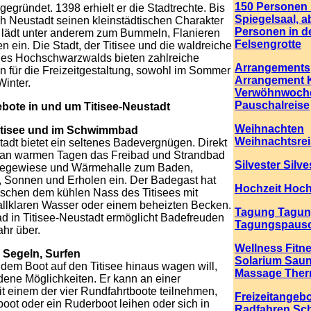
150 Personen
gegründet. 1398 erhielt er die Stadtrechte. Bis
Spiegelsaal, a
ch Neustadt seinen kleinstädtischen Charakter
Personen in d
 lädt unter anderem zum Bummeln, Flanieren
Felsengrotte
n ein. Die Stadt, der Titisee und die waldreiche
des Hochschwarzwalds bieten zahlreiche
Arrangements
n für die Freizeitgestaltung, sowohl im Sommer
Arrangement 
Winter.
Verwöhnwoch
Pauschalreise
ebote in und um Titisee-Neustadt
Weihnachten
itisee und im Schwimmbad
Weihnachtsre
tadt bietet ein seltenes Badevergnügen. Direkt
 an warmen Tagen das Freibad und Strandbad
Silvester Silv
Liegewiese und Wärmehalle zum Baden,
Sonnen und Erholen ein. Der Badegast hat
Hochzeit Hochz
schen dem kühlen Nass des Titisees mit
allklaren Wasser oder einem beheizten Becken.
Tagung Tagun
d in Titisee-Neustadt ermöglicht Badefreuden
Tagungspausc
hr über.
Wellness Fitn
 Segeln, Surfen
Solarium Sau
 dem Boot auf den Titisee hinaus wagen will,
Massage Ther
dene Möglichkeiten. Er kann an einer
it einem der vier Rundfahrtboote teilnehmen,
Freizeitangeb
tboot oder ein Ruderboot leihen oder sich in
Radfahren S