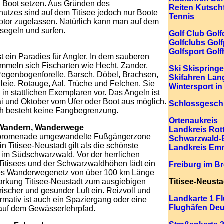
s Boot setzen. Aus Gründen des
Reiten Kutsch
utzes sind auf dem Titisee jedoch nur Boote
Tennis
otor zugelassen. Natürlich kann man auf dem
 segeln und surfen.
Golf Club Golf
Golfclubs Golf
Golfsport Golf
ist ein Paradies für Angler. In dem sauberen
mmeln sich Fischarten wie Hecht, Zander,
Ski Skispring
Regenbogenforelle, Barsch, Döbel, Brachsen,
Skifahren Lan
leie, Rotauge, Aal, Trüche und Felchen. Sie
Wintersport i
in stattlichen Exemplaren vor. Das Angeln ist
i und Oktober vom Ufer oder Boot aus möglich.
Schlossgesch
ch besteht keine Fangbegrenzung.
Ortenaukreis
 Wandern, Wanderwege
Landkreis Rott
epromenade umgewandelte Fußgängerzone
Schwarzwald-B
in Titisee-Neustadt gilt als die schönste
Landkreis Em
 im Südschwarzwald. Vor der herrlichen
Titisees und der Schwarzwaldhöhen lädt ein
Freiburg im B
tes Wanderwegenetz von über 100 km Länge
arkung Titisee-Neustadt zum ausgiebigen
Titisee-Neusta
rischer und gesunder Luft ein. Reizvoll und
Landkarte 1 F
ormativ ist auch ein Spaziergang oder eine
Flughäfen De
uf dem Gewässerlehrpfad.