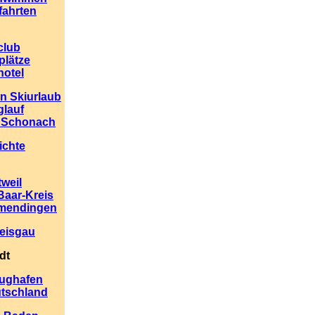
fahrten
club
plätze
hotel
en Skiurlaub
glauf
n Schonach
ichte
weil
aar-Kreis
mendingen
reisgau
dt
lughafen
utschland