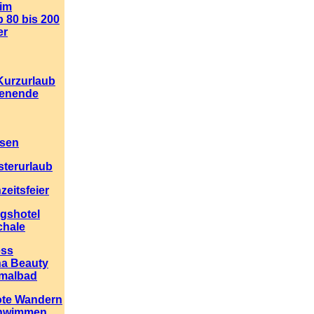
 im
b 80 bis 200
er
Kurzurlaub
enende
isen
esterurlaub
eitsfeier
gshotel
hale
ess
na Beauty
malbad
ote Wandern
chwimmen