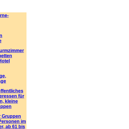
rne-
n
e
Turmzimmer
betten
Hotel
ge,
äge
ffentliches
teressen für
, kleine
uppen
ür Gruppen
 Personen im
r, ab 61 bis