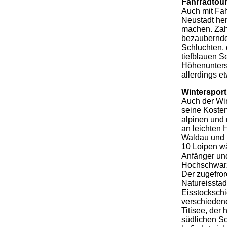
Fahrradtou
Auch mit Fah
Neustadt he
machen. Zah
bezaubernder
Schluchten,
tiefblauen 
Höhenunters
allerdings e
Wintersport
Auch der Win
seine Koste
alpinen und 
an leichten H
Waldau und 
10 Loipen wä
Anfänger und
Hochschwar
Der zugefror
Natureissta
Eisstocksch
verschieden
Titisee, der
südlichen Sc