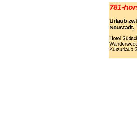
781-ho
Urlaub zwi
Neustadt,
Hotel Südsc
Wanderwege
Kurzurlaub
.