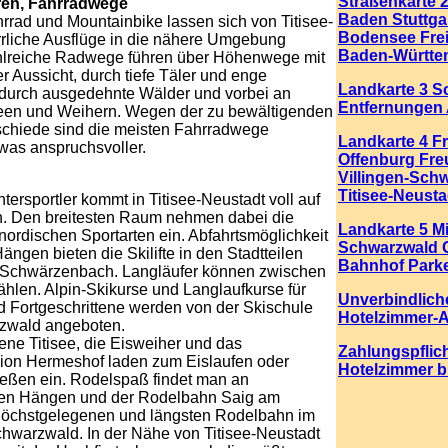
Straßenkarte 
ren, Fahrradwege
Baden Stuttga
rrad und Mountainbike lassen sich von Titisee-
Bodensee Fre
rrliche Ausflüge in die nähere Umgebung
Baden-Württe
lreiche Radwege führen über Höhenwege mit
 Aussicht, durch tiefe Täler und enge
Landkarte 3 S
 durch ausgedehnte Wälder und vorbei an
Entfernungen 
Seen und Weihern. Wegen der zu bewältigenden
chiede sind die meisten Fahrradwege
Landkarte 4 F
twas anspruchsvoller.
Offenburg Fre
Villingen-Sch
Titisee-Neusta
tersportler kommt in Titisee-Neustadt voll auf
n. Den breitesten Raum nehmen dabei die
Landkarte 5 Mi
nordischen Sportarten ein. Abfahrtsmöglichkeit
Schwarzwald G
ängen bieten die Skilifte in den Stadtteilen
Bahnhof Park
Schwärzenbach. Langläufer können zwischen
hlen. Alpin-Skikurse und Langlaufkurse für
Unverbindlich
 Fortgeschrittene werden von der Skischule
Hotelzimmer-
zwald angeboten.
ene Titisee, die Eisweiher und das
Zahlungspflich
dion Hermeshof laden zum Eislaufen oder
Hotelzimmer 
ießen ein. Rodelspaß findet man an
.
en Hängen und der Rodelbahn Saig am
 höchstgelegenen und längsten Rodelbahn im
hwarzwald. In der Nähe von Titisee-Neustadt