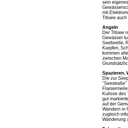
sein eigene
Gewässersch
mit Elektrom
Titisee auch
Angeln
Der Titisee 
Gewässer tu
Seeforelle, 
Karpfen, Sch
kommen alle 
zwischen Ma
Grundsätzli
Spazieren,
Die zur Se
"Seestraße" 
Flaniermeile
Kulisse des 
gut markier
auf der Gem
Wandern in f
zugleich inf
Wanderung a