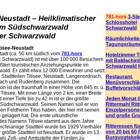
-Neustadt – Heilklimatischer
781-hors
3-Ste
Schlosshotel
 im Südschwarzwald
Schwarzwald
er Schwarzwald
Räumlichkeite
Tagungsräum
itisee-Neustadt
tadt (ca. 50 km südlich vom
781-hors
Hotelzimmer 
l Schwarzwald) ist mit über 100 000 Besuchern
mit Baldachin
ößten touristischen Anziehungspunkte im
Schwarzwald 
ald. Er zählt etwa 12 000 Einwohner und setzt
 Stadtteilen Titisee, Neustadt, Langenordnach,
Restaurant,
ach und Rudenberg zusammen. Die
Menüvorschlä
ion ist der traumhaft in einer Höhe von 845 m. ü.
Buffetvorschl
Titisee. Mit einer Länge von 2 km, einer Breite
 einer Tiefe bis zu 42 m ist er der größte
Jeden Monat ö
 Südschwarzwald. Seinen Namen soll er von
Rittermahl Rit
n Feldherrn Titus haben, der hier mit seinen
Einzelpersonen
gelagert hat. Die erste urkundliche
und große Gr
es Namens Titisee stammt aus dem Jahre
Ritteressen f
eichnamige Stadtteil wurde bis 1929 Vierthäler
von 20 bis 60
 größte Stadtteil ist Neustadt. Er wurde im 13.
Burgvogtskelle
als Zoll- und Amtsstelle der Fürsten zu