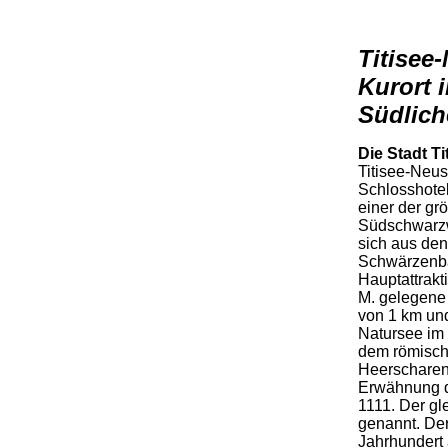
Titisee
Kurort
Südlich
Die Stadt T
Titisee-Neus
Schlosshote
einer der gr
Südschwarzw
sich aus den
Schwärzenb
Hauptattrakt
M. gelegene 
von 1 km und
Natursee im
dem römische
Heerscharen 
Erwähnung d
1111. Der gl
genannt. Der
Jahrhundert 