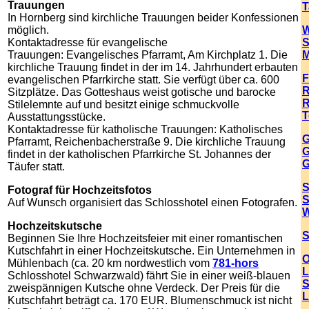
Trauungen
T
In Hornberg sind kirchliche Trauungen beider Konfessionen
möglich.
W
Kontaktadresse für evangelische
S
Trauungen: Evangelisches Pfarramt, Am Kirchplatz 1. Die
M
kirchliche Trauung findet in der im 14. Jahrhundert erbauten
F
evangelischen Pfarrkirche statt. Sie verfügt über ca. 600
R
Sitzplätze. Das Gotteshaus weist gotische und barocke
R
Stilelemnte auf und besitzt einige schmuckvolle
T
Ausstattungsstücke.
Kontaktadresse für katholische Trauungen: Katholisches
G
Pfarramt, Reichenbacherstraße 9. Die kirchliche Trauung
G
findet in der katholischen Pfarrkirche St. Johannes der
G
Täufer statt.
S
Fotograf für Hochzeitsfotos
S
Auf Wunsch organisiert das Schlosshotel
einen Fotografen.
W
Hochzeitskutsche
S
Beginnen Sie Ihre Hochzeitsfeier mit einer romantischen
Kutschfahrt in einer Hochzeitskutsche. Ein Unternehmen in
O
Mühlenbach (ca. 20 km nordwestlich vom
781-hors
L
Schlosshotel Schwarzwald) fährt Sie in einer weiß-blauen
S
zweispännigen Kutsche ohne Verdeck. Der Preis für die
L
Kutschfahrt beträgt ca. 170 EUR. Blumenschmuck ist nicht