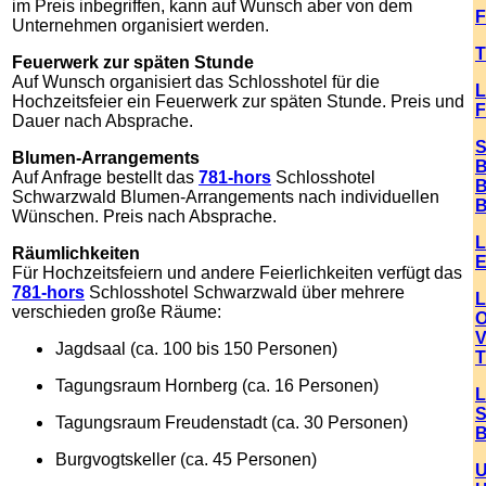
im Preis inbegriffen, kann auf Wunsch aber von dem
F
Unternehmen organisiert werden.
T
Feuerwerk zur späten Stunde
Auf Wunsch organisiert das Schlosshotel für die
L
Hochzeitsfeier ein Feuerwerk zur späten Stunde. Preis und
F
Dauer nach Absprache.
S
Blumen-Arrangements
B
Auf Anfrage bestellt das
781-hors
Schlosshotel
B
Schwarzwald
Blumen-Arrangements nach individuellen
B
Wünschen. Preis nach Absprache.
L
Räumlichkeiten
E
Für Hochzeitsfeiern und andere Feierlichkeiten verfügt das
781-hors
Schlosshotel Schwarzwald über mehrere
L
verschieden große Räume:
O
V
Jagdsaal (ca. 100 bis 150 Personen)
T
Tagungsraum Hornberg (ca. 16 Personen)
L
S
Tagungsraum Freudenstadt (ca. 30 Personen)
B
Burgvogtskeller (ca. 45 Personen)
U