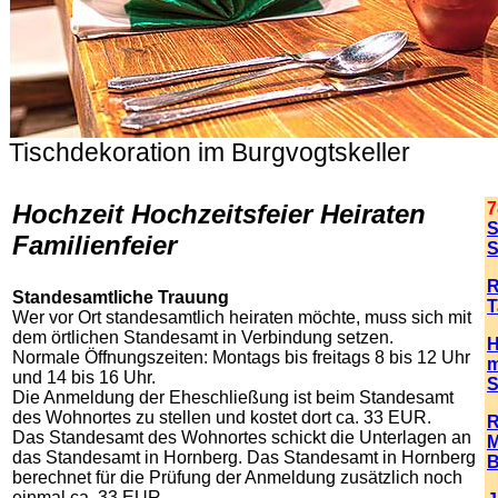
Tischdekoration im Burgvogtskeller
.
Hochzeit Hochzeitsfeier Heiraten
7
S
Familienfeier
S
R
Standesamtliche Trauung
T
Wer vor Ort standesamtlich heiraten möchte, muss sich mit
dem
örtlichen
Standesamt in Verbindung setzen.
H
Normale Öffnungszeiten: Montags bis freitags 8 bis 12 Uhr
m
und 14 bis 16 Uhr.
S
Die Anmeldung der Eheschließung ist beim Standesamt
des Wohnortes zu stellen und kostet dort ca. 33 EUR.
R
Das Standesamt des Wohnortes schickt die Unterlagen an
M
das Standesamt in Hornberg. Das Standesamt in Hornberg
B
berechnet für die Prüfung der Anmeldung zusätzlich noch
einmal ca. 33 EUR.