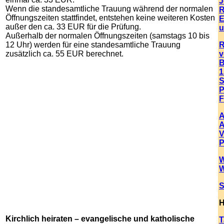
J
Wenn die standesamtliche Trauung während der normalen
R
Öffnungszeiten stattfindet, entstehen keine weiteren Kosten
E
außer den ca. 33 EUR für die Prüfung.
u
Außerhalb der normalen Öffnungszeiten (samstags 10 bis
12 Uhr) werden für eine standesamtliche Trauung
R
zusätzlich ca. 55 EUR berechnet.
v
B
1
S
P
F
A
A
V
P
W
W
S
H
Kirchlich heiraten – evangelische und katholische
T