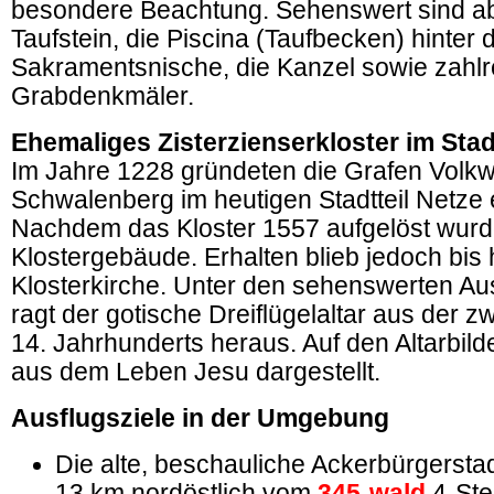
besondere Beachtung. Sehenswert sind a
Taufstein, die Piscina (Taufbecken) hinter d
Sakramentsnische, die Kanzel sowie zahlr
Grabdenkmäler.
Ehemaliges Zisterzienserkloster im Stad
Im Jahre 1228 gründeten die Grafen Volkw
Schwalenberg im heutigen Stadtteil Netze 
Nachdem das Kloster 1557 aufgelöst wurde,
Klostergebäude. Erhalten blieb jedoch bis 
Klosterkirche. Unter den sehenswerten Au
ragt der gotische Dreiflügelaltar aus der z
14. Jahrhunderts heraus. Auf den Altarbil
aus dem Leben Jesu dargestellt.
Ausflugsziele in der Umgebung
Die alte, beschauliche Ackerbürgersta
13 km nordöstlich vom
345-wald
4-Ste