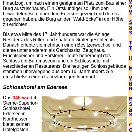
W
hinaufzog, um nach einem geeigneten Platz zum Bau einer
W
Burg auszuschauen. Ein Ortskundiger soll ihm den
W
bewaldeten Berg über dem Edersee gezeigt und den Rat
gegeben haben, die Burg an der "Wald-Ecke" in der Höhe
S
zu errichten.
S
S
Bis etwa Mitte des 17. Jahrhunderts war die Anlage
Residenz des Ritter- und späteren Grafengeschlechts.
T
Danach erlebte sie mehrfach einen Besitzerwechsel und
T
diente unter anderem als Gerichtssitz, Zeughaus,
Fruchtspeicher und Försterei. Heute beherbergt das
H
Schloss ein Burgmuseum und ein Schlosshotel mit
verschiedenen Restaurants. Die heutigen Schlossgebäude
M
stammen überwiegend aus dem 16. Jahrhundert. Sie
umschließen einen trapezförmigen Innenhof.
W
B
Schlosshotel am Edersee
R
Das
345-wald
4-
B
Sterne-Superior-
S
Schlosshotel
S
Edersee in
S
Nordhessen
bietet seinen
G
Hotelgästen
G