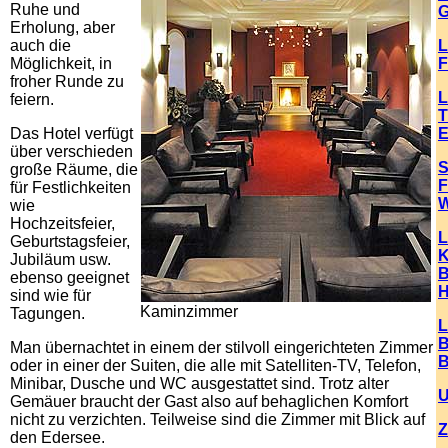
Ruhe und
G
Erholung, aber
auch die
L
Möglichkeit, in
F
froher Runde zu
L
feiern.
T
Das Hotel verfügt
E
über verschieden
S
große Räume, die
F
für Festlichkeiten
W
wie
Hochzeitsfeier,
L
Geburtstagsfeier,
K
Jubiläum usw.
B
ebenso geeignet
H
sind wie für
Kaminzimmer
Tagungen.
L
B
Man übernachtet in einem der stilvoll eingerichteten Zimmer
B
oder in einer der Suiten, die alle mit Satelliten-TV, Telefon,
Minibar, Dusche und WC ausgestattet sind. Trotz alter
U
Gemäuer braucht der Gast also auf behaglichen Komfort
nicht zu verzichten. Teilweise sind die Zimmer mit Blick auf
Z
den Edersee.