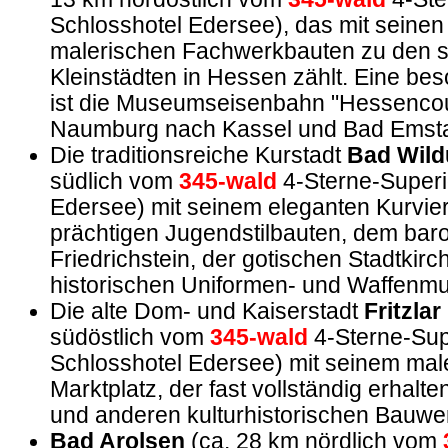
Schlosshotel Edersee), das mit seinen
malerischen Fachwerkbauten zu den 
Kleinstädten in Hessen zählt. Eine bes
ist die Museumseisenbahn "Hessencour
Naumburg nach Kassel und Bad Emstal
Die traditionsreiche Kurstadt
Bad Wil
südlich vom
345-wald
4-Sterne-Superi
Edersee) mit seinem eleganten Kurvier
prächtigen Jugendstilbauten, dem bar
Friedrichstein, der gotischen Stadtkir
historischen Uniformen- und Waffenm
Die alte Dom- und Kaiserstadt
Fritzlar
südöstlich vom
345-wald
4-Sterne-Sup
Schlosshotel Edersee) mit seinem mal
Marktplatz, der fast vollständig erhal
und anderen kulturhistorischen Bauwe
Bad Arolsen
(ca. 28 km nördlich vom