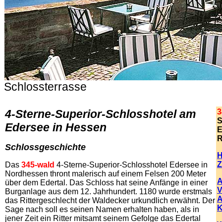
Schlossterrasse
.
4-Sterne-Superior-Schlosshotel am
3
S
Edersee in Hessen
E
R
Schlossgeschichte
H
Z
Das
345-wald
4-Sterne-Superior-Schlosshotel Edersee in
Nordhessen thront malerisch auf einem Felsen 200 Meter
A
über dem Edertal. Das Schloss hat seine Anfänge in einer
V
Burganlage aus dem 12. Jahrhundert. 1180 wurde erstmals
A
das Rittergeschlecht der Waldecker urkundlich erwähnt. Der
K
Sage nach soll es seinen Namen erhalten haben, als in
jener Zeit ein Ritter mitsamt seinem Gefolge das Edertal