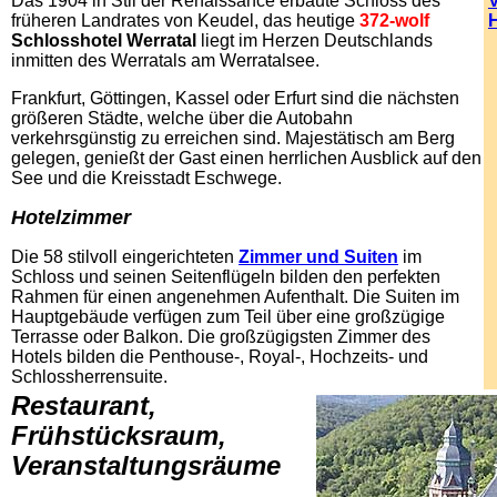
Das 1904 in Stil der Renaissance erbaute Schloss des
V
früheren Landrates von Keudel, das heutige
372-wolf
Schlosshotel Werratal
liegt im Herzen Deutschlands
inmitten des Werratals am Werratalsee.
Frankfurt, Göttingen, Kassel oder Erfurt sind die nächsten
größeren Städte, welche über die Autobahn
verkehrsgünstig zu erreichen sind. Majestätisch am Berg
gelegen, genießt der Gast einen herrlichen Ausblick auf den
See und die Kreisstadt Eschwege.
Hotelzimmer
Die 58 stilvoll eingerichteten
Zimmer und Suiten
im
Schloss und seinen Seitenflügeln bilden den perfekten
Rahmen für einen angenehmen Aufenthalt. Die Suiten im
Hauptgebäude verfügen zum Teil über eine großzügige
Terrasse oder Balkon. Die großzügigsten Zimmer des
Hotels bilden die Penthouse-, Royal-, Hochzeits- und
Schlossherrensuite.
Restaurant,
Frühstücksraum,
Veranstaltungsräume