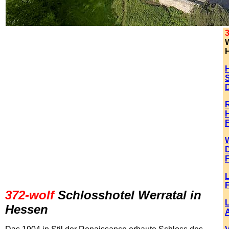
3
H
H
372-wolf
Schlosshotel Werratal in
Hessen