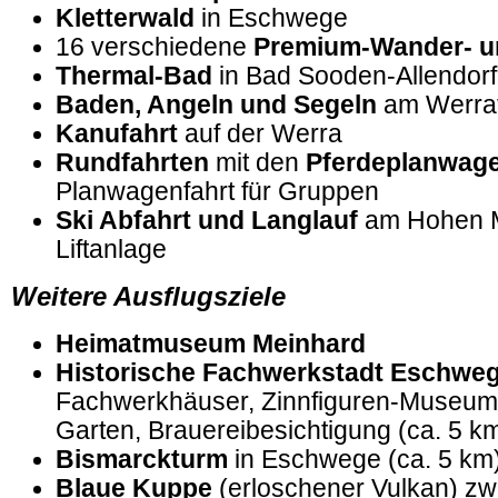
Kletterwald
in Eschwege
16 verschiedene
Premium-Wander- 
Thermal-Bad
in Bad Sooden-Allendorf
Baden, Angeln und Segeln
am Werra
Kanufahrt
auf der Werra
Rundfahrten
mit den
Pferdeplanwag
Planwagenfahrt für Gruppen
Ski Abfahrt und Langlauf
am Hohen M
Liftanlage
Weitere Ausflugsziele
Heimatmuseum Meinhard
Historische Fachwerkstadt Eschwe
Fachwerkhäuser, Zinnfiguren-Museum,
Garten, Brauereibesichtigung (ca. 5 k
Bismarckturm
in Eschwege (ca. 5 km
Blaue Kuppe
(erloschener Vulkan) z