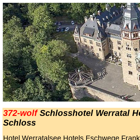
372-wolf
Schlosshotel Werratal
H
Schloss
Hotel Werratalsee Hotels Eschwege Frankf